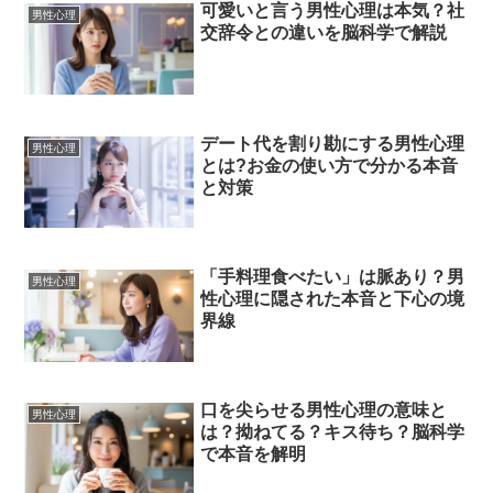
可愛いと言う男性心理は本気？社
男性心理
交辞令との違いを脳科学で解説
デート代を割り勘にする男性心理
男性心理
とは?お金の使い方で分かる本音
と対策
「手料理食べたい」は脈あり？男
男性心理
性心理に隠された本音と下心の境
界線
口を尖らせる男性心理の意味と
男性心理
は？拗ねてる？キス待ち？脳科学
で本音を解明