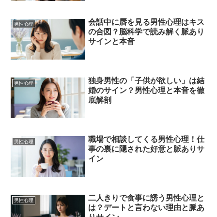
会話中に唇を見る男性心理はキス
男性心理
の合図？脳科学で読み解く脈あり
サインと本音
独身男性の「子供が欲しい」は結
男性心理
婚のサイン？男性心理と本音を徹
底解剖
職場で相談してくる男性心理！仕
男性心理
事の裏に隠された好意と脈ありサ
イン
二人きりで食事に誘う男性心理と
男性心理
は？デートと言わない理由と脈あ