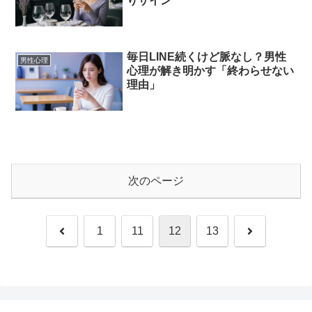
りサイン
毎日LINE続くけど脈なし？男性
男性心理
心理が解き明かす「終わらせない
理由」
次のページ
前
次
1
11
12
13
へ
へ