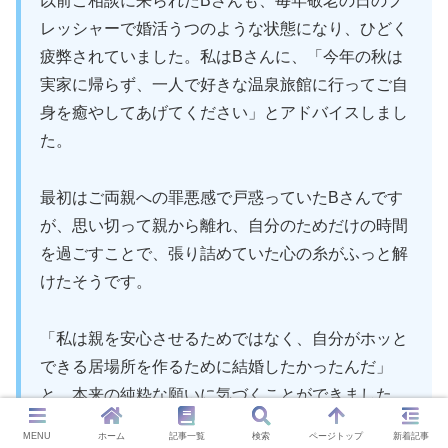
以前ご相談に来られたBさんも、毎年敬老の日のプ
レッシャーで婚活うつのような状態になり、ひどく
疲弊されていました。私はBさんに、「今年の秋は
実家に帰らず、一人で好きな温泉旅館に行ってご自
身を癒やしてあげてください」とアドバイスしまし
た。
最初はご両親への罪悪感で戸惑っていたBさんです
が、思い切って親から離れ、自分のためだけの時間
を過ごすことで、張り詰めていた心の糸がふっと解
けたそうです。
「私は親を安心させるためではなく、自分がホッと
できる居場所を作るために結婚したかったんだ」
と、本来の純粋な願いに気づくことができました。
MENU
ホーム
記事一覧
検索
ページトップ
新着記事